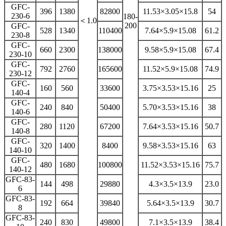
GFC-
396
1380
82800
11.53×3.05×15.8
54
230-6
180-
＜1.0
200
GFC-
528
1340
110400
7.64×5.9×15.08
61.2
230-8
GFC-
660
2300
138000
9.58×5.9×15.08
67.4
230-10
GFC-
792
2760
165600
11.52×5.9×15.08
74.9
230-12
GFC-
160
560
33600
3.75×3.53×15.16
25
140-4
GFC-
240
840
50400
5.70×3.53×15.16
38
140-6
GFC-
280
1120
67200
7.64×3.53×15.16
50.7
140-8
GFC-
320
1400
8400
9.58×3.53×15.16
63
140-10
GFC-
480
1680
100800
11.52×3.53×15.16
75.7
140-12
GFC-83-
144
498
29880
4.3×3.5×13.9
23.0
6
GFC-83-
192
664
39840
5.64×3.5×13.9
30.7
8
GFC-83-
240
830
49800
7.1×3.5×13.9
38.4