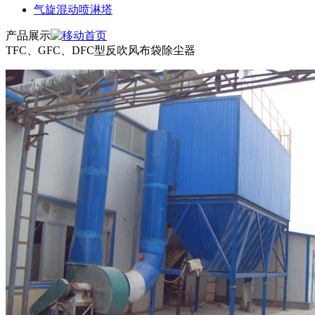
气旋混动喷淋塔
产品展示
TFC、GFC、DFC型反吹风布袋除尘器