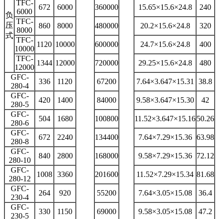
TFC-
672
6000
360000
15.65×15.6×24.8
240
6000
负
TFC-
压
860
8000
480000
20.2×15.6×24.8
320
8000
式
TFC-
1120
10000
600000
24.7×15.6×24.8
400
10000
TFC-
1344
12000
720000
29.25×15.6×24.8
480
12000
GFC-
336
1120
67200
7.64×3.647×15.31
38.8
280-4
GFC-
420
1400
84000
9.58×3.647×15.30
42
280-5
GFC-
504
1680
100800
11.52×3.647×15.16
50.26
280-6
GFC-
672
2240
134400
7.64×7.29×15.36
63.98
280-8
GFC-
840
2800
168000
9.58×7.29×15.36
72.12
280-10
GFC-
1008
3360
201600
11.52×7.29×15.34
81.68
280-12
GFC-
264
920
55200
7.64×3.05×15.08
36.4
230-4
GFC-
330
1150
69000
9.58×3.05×15.08
47.2
230-5