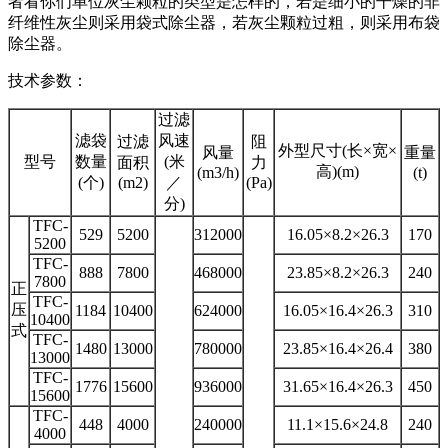
者看你们单位灰尘颗粒的类型是怎样的，若是细小的干燥的非
纤维性灰尘则采用袋式除尘器，若灰尘颗粒过粗，则采用布袋
除尘器。
技术参数：
过滤
滤袋
风速
过滤
阻
外型尺寸(长×宽×
风量
重量
型号
数量
(米
面积
力
高)(m)
(m3/h)
(t)
(个)
(m2)
／
(Pa)
分)
TFC-
529
5200
312000
16.05×8.2×26.3
170
5200
TFC-
888
7800
468000
23.85×8.2×26.3
240
7800
正
TFC-
压
1184
10400
624000
16.05×16.4×26.3
310
10400
式
TFC-
1480
13000
780000
23.85×16.4×26.4
380
13000
TFC-
1776
15600
936000
31.65×16.4×26.3
450
15600
TFC-
448
4000
240000
11.1×15.6×24.8
240
4000