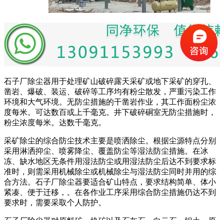
石子厂除尘器用于处理矿山破碎露天采矿或地下采矿的穿孔、
凿岩、爆破、装运、破碎等工序均有粉尘散发，严重污染工作
环境和大气环境。无防尘措施的干凿岩作业，其工作面粉尘浓
度每米。可达数百或上千毫克。井下破碎硐室无防尘措施时，
粉尘浓度每米。达数千毫克。
采矿除尘的综合防尘技术主要是喷洒除尘。根据尘源特点分别
采用淋洒抑尘、喷雾降尘、覆盖防尘等湿法防尘措施。在冰
冻、缺水地区无条件用湿法防尘或用湿法防尘后达不到要求标
准时，则需采用机械除尘或机械除尘与湿法防尘同时并用的综
合方法。石子厂除尘器要适合矿山特点，要求结构简单、体小
紧凑、便于迁移，。在各作业工序采用综合防尘措施仍达不到
要求时，需要采取个人防护。