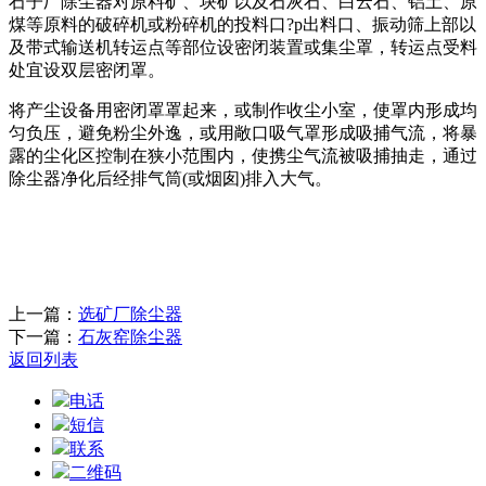
石子厂除尘器对原料矿、块矿以及石灰石、白云石、铝土、原
煤等原料的破碎机或粉碎机的投料口?p出料口、振动筛上部以
及带式输送机转运点等部位设密闭装置或集尘罩，转运点受料
处宜设双层密闭罩。
将产尘设备用密闭罩罩起来，或制作收尘小室，使罩内形成均
匀负压，避免粉尘外逸，或用敞口吸气罩形成吸捕气流，将暴
露的尘化区控制在狭小范围内，使携尘气流被吸捕抽走，通过
除尘器净化后经排气筒(或烟囱)排入大气。
上一篇：
选矿厂除尘器
下一篇：
石灰窑除尘器
返回列表
电话
短信
联系
二维码