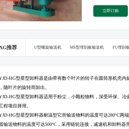
立即订购
AG推荐
U型螺旋输送机
MS型埋刮板输送机
FU埋刮
YJD-HG型星型卸料器是由带有数个叶片的转子在圆筒形机壳
，随叶片的旋转而卸出。
YJD-HG型星型卸料器适用于粉尘，小颗粒物料，深受环保、
工程项目择用。
YJD-HG型星型卸料器耐温型它所输送物料的温度可达280°
器输送物料的温度可达500°C，采用链轮连接，减速机和卸料器