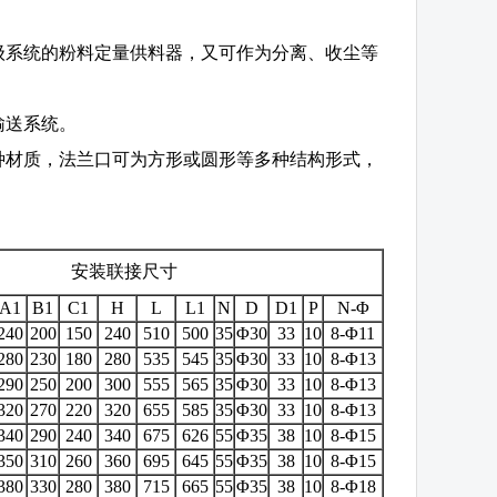
分级系统的粉料定量供料器，又可作为分离、收尘等
输送系统。
多种材质，法兰口可为方形或圆形等多种结构形式，
安装联接尺寸
A1
B1
C1
H
L
L1
N
D
D1
P
N-Φ
240
200
150
240
510
500
35
Φ30
33
10
8-Φ11
280
230
180
280
535
545
35
Φ30
33
10
8-Φ13
290
250
200
300
555
565
35
Φ30
33
10
8-Φ13
320
270
220
320
655
585
35
Φ30
33
10
8-Φ13
340
290
240
340
675
626
55
Φ35
38
10
8-Φ15
350
310
260
360
695
645
55
Φ35
38
10
8-Φ15
380
330
280
380
715
665
55
Φ35
38
10
8-Φ18