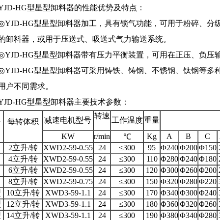
YJD-HG型星型卸料器的性能优势及特点：
◎YJD-HG型星型卸料器加工，具有锁气功能，可用于粉碎、
的卸料器，或用于压送式、吸送式气力输送系统。
◎YJD-HG型星型卸料器带有压力平衡装置，可用在正压、负压
◎YJD-HG型星型卸料器可采用铸铁、铸钢、不锈钢、钛钢等
用户不同需求。
YJD-HG型星型卸料器主要技术参数：
转速
减速电机型号
工作温度
重量
号
每转体积
KW
r/min
Kg
A
B
C
℃
2立升/转
XWD2-59-0.55
24
≤300
95
Φ240
Φ200
Φ150
4立升/转
XWD2-59-0.55
24
≤300
110
Φ280
Φ240
Φ180
6立升/转
XWD2-59-0.55
24
≤300
120
Φ300
Φ260
Φ200
8立升/转
XWD2-59-0.75
24
≤300
150
Φ320
Φ280
Φ220
型
10立升/转
XWD3-59-1.1
24
≤300
170
Φ340
Φ300
Φ240
型
12立升/转
XWD3-59-1.1
24
≤300
180
Φ360
Φ320
Φ260
型
14立升/转
XWD3-59-1.1
24
≤300
190
Φ380
Φ340
Φ280